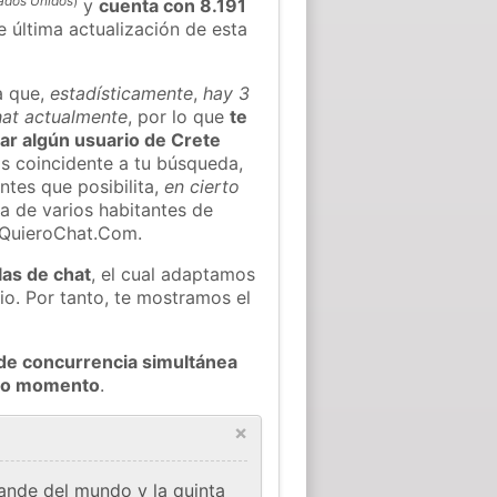
ados Unidos
)
y
cuenta con 8.191
e última actualización de esta
a que,
estadísticamente
,
hay 3
hat actualmente
, por lo que
te
rar algún usuario de Crete
s coincidente a tu búsqueda,
ntes que posibilita,
en cierto
ea de varios habitantes de
 QuieroChat.Com.
las de chat
, el cual adaptamos
io. Por tanto, te mostramos el
de concurrencia simultánea
odo momento
.
×
rande del mundo y la quinta