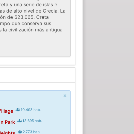
eta y una serie de islas e
as de alto nivel de Grecia. La
ción de 623,065. Creta
tiempo que conserva sus
s la civilización más antigua
×
10.493 hab.
illage
13.695 hab.
on Park
2.773 hab.
Heights