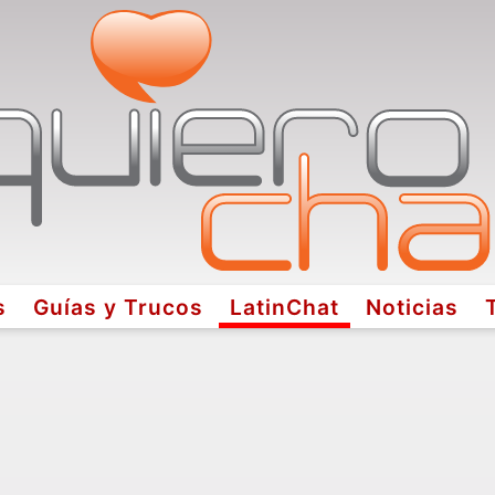
s
Guías y Trucos
LatinChat
Noticias