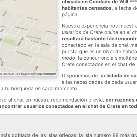
(
Est
ubicada en Condado de Will
habitantes censados
, a fecha d
página.
Nuestra experiencia nos muestr
usuarios de Crete online en el c
resultará bastante fácil encont
conectado en la sala de chat má
puesto que es un nivel de habita
modo
, la concurrencia simultán
Crete conectados en el chat de
Disponemos de un
listado de sa
a las necesidades de cada usuar
a a tu búsqueda en cada momento.
eso al chat en nuestra recomendación previa,
por razones 
encontrar usuarios conectados en el chat de Crete en t
 más poblada de las islas griegas, la isla número 88 más g