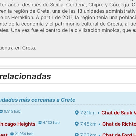
erráneo, después de Sicilia, Cerdeña, Chipre y Córcega. Cr
yen la región de Creta, una de las 13 unidades administrativ
e es Heraklion. A partir de 2011, la región tenía una pobla
nte de la economía y el patrimonio cultural de Grecia, al 
les. Una vez fue el centro de la civilización minoica, que e
uentra en Creta.
 relacionadas
iudades más cercanas a Crete
9.515 hab.
7.21km •
Chat de Sauk V
4.138 hab.
hicago Heights
7.45km •
Chat de Richt
21.954 hab.
rest
7.63km •
Chat de Ford 