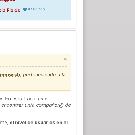
4.988 hab.
ia Fields
×
reenwich
,
perteneciendo a la
he
. En esta franja es el
 encontrar un/a compañer@ de
ente,
el nivel de usuarios en el