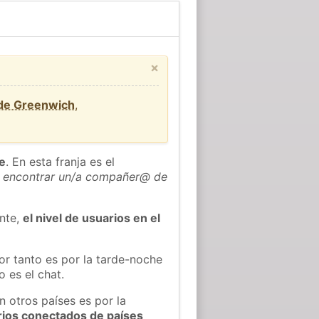
×
 de Greenwich
,
he
. En esta franja es el
 encontrar un/a compañer@ de
ente,
el nivel de usuarios en el
or tanto es por la tarde-noche
 es el chat.
n otros países es por la
rios conectados de países