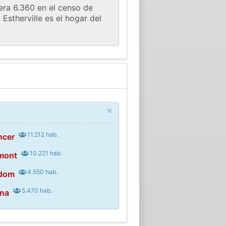
era 6.360 en el censo de
stherville es el hogar del
×
11.212 hab.
ncer
10.221 hab.
rmont
4.550 hab.
ndom
5.470 hab.
ona