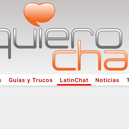
s
Guías y Trucos
LatinChat
Noticias