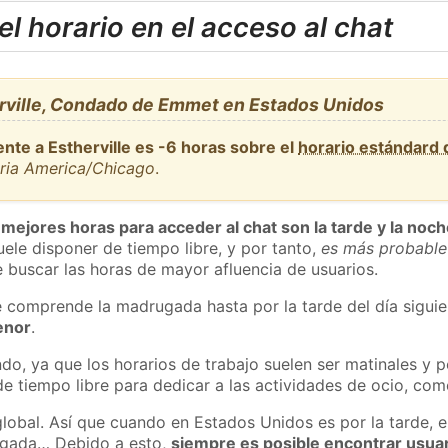
l horario en el acceso al chat
rville, Condado de Emmet en Estados Unidos
nte a Estherville es -6 horas sobre el
horario estándard
aria America/Chicago
.
 mejores horas para acceder al chat son la tarde y la noc
ele disponer de tiempo libre, y por tanto,
es más probable
 buscar las horas de mayor afluencia de usuarios.
e comprende la madrugada hasta por la tarde del día sigui
enor
.
do, ya que los horarios de trabajo suelen ser matinales y p
e tiempo libre para dedicar a las actividades de ocio, como
global. Así que cuando en Estados Unidos es por la tarde, e
ugada… Debido a esto,
siempre es posible encontrar usua