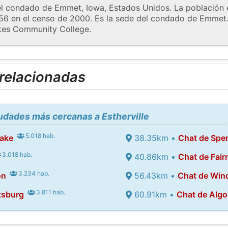
 el condado de Emmet, Iowa, Estados Unidos. La población 
56 en el censo de 2000. Es la sede del condado de Emmet. E
kes Community College.
 relacionadas
iudades más cercanas a Estherville
5.018 hab.
Lake
38.35km •
Chat de Spe
3.018 hab.
40.86km •
Chat de Fai
3.234 hab.
on
56.43km •
Chat de Wi
3.811 hab.
tsburg
60.91km •
Chat de Alg