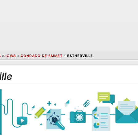
S
»
IOWA
»
CONDADO DE EMMET
»
ESTHERVILLE
lle