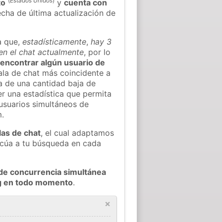
(
Estados Unidos
)
to
y
cuenta con
fecha de última actualización de
a que,
estadísticamente
,
hay 3
en el chat actualmente
, por lo
l encontrar algún usuario de
la de chat más coincidente a
a de una cantidad baja de
er una estadística que permita
 usuarios simultáneos de
.
las de chat
, el cual adaptamos
decúa a tu búsqueda en cada
de concurrencia simultánea
rg en todo momento
.
×