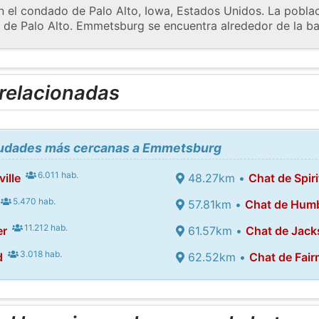
el condado de Palo Alto, Iowa, Estados Unidos. La poblac
 de Palo Alto. Emmetsburg se encuentra alrededor de la bah
 relacionadas
ciudades más cercanas a Emmetsburg
6.011 hab.
ille
48.27km •
Chat de Spiri
5.470 hab.
57.81km •
Chat de Hum
11.212 hab.
er
61.57km •
Chat de Jac
3.018 hab.
d
62.52km •
Chat de Fai