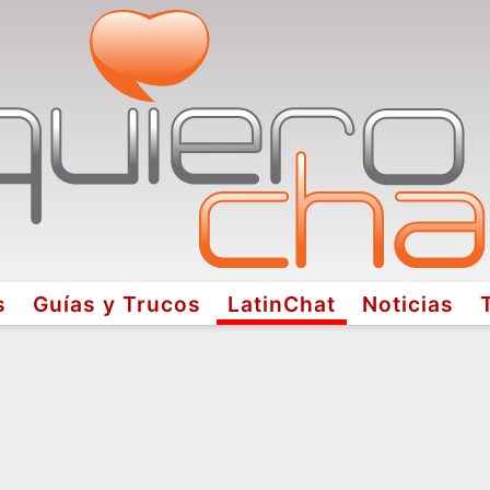
s
Guías y Trucos
LatinChat
Noticias