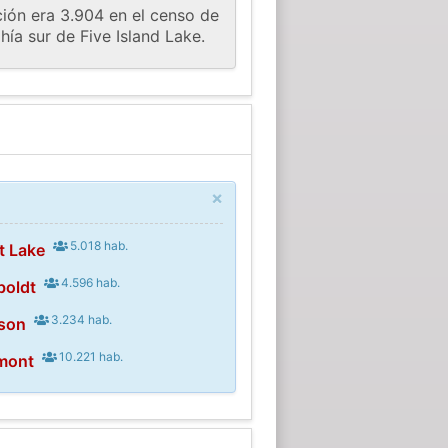
ión era 3.904 en el censo de
ía sur de Five Island Lake.
×
5.018 hab.
t Lake
4.596 hab.
boldt
3.234 hab.
kson
10.221 hab.
rmont