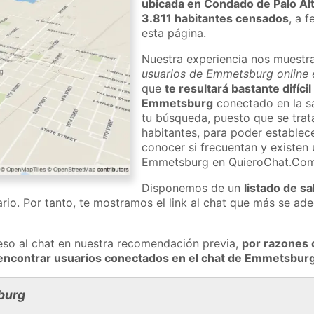
ubicada en Condado de Palo Al
3.811 habitantes censados
, a 
esta página.
Nuestra experiencia nos muestr
usuarios de Emmetsburg online 
que
te resultará bastante difíci
Emmetsburg
conectado en la sa
tu búsqueda, puesto que se trat
habitantes, para poder establec
conocer si frecuentan y existen
Emmetsburg en QuieroChat.Com
Disponemos de un
listado de sa
rio. Por tanto, te mostramos el link al chat que más se a
eso al chat en nuestra recomendación previa,
por razones 
 encontrar usuarios conectados en el chat de Emmetsbu
burg