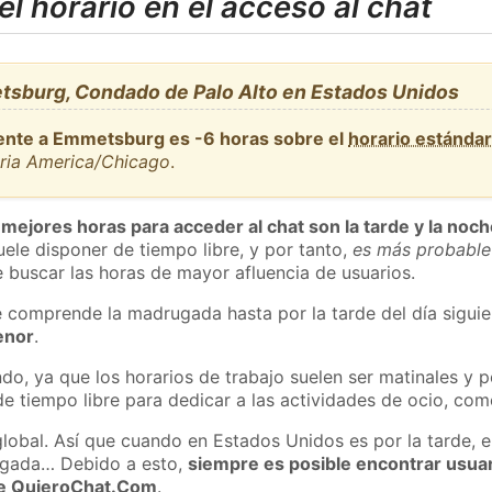
l horario en el acceso al chat
sburg, Condado de Palo Alto en Estados Unidos
iente a Emmetsburg es -6 horas sobre el
horario estánda
aria America/Chicago
.
 mejores horas para acceder al chat son la tarde y la noc
ele disponer de tiempo libre, y por tanto,
es más probable
 buscar las horas de mayor afluencia de usuarios.
e comprende la madrugada hasta por la tarde del día sigui
enor
.
do, ya que los horarios de trabajo suelen ser matinales y p
e tiempo libre para dedicar a las actividades de ocio, como
global. Así que cuando en Estados Unidos es por la tarde, e
ugada… Debido a esto,
siempre es posible encontrar usua
 de QuieroChat.Com
.