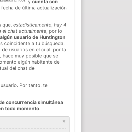
(
Estados Unidos
)
y
cuenta con
a fecha de última actualización
a que,
estadísticamente
,
hay 4
n el chat actualmente
, por lo
r algún usuario de Huntington
s coincidente a tu búsqueda,
 de usuarios en el cual, por la
, hace muy posible que se
omento algún habitante de
tual del chat de
usuario. Por tanto, te
de concurrencia simultánea
 en todo momento
.
×