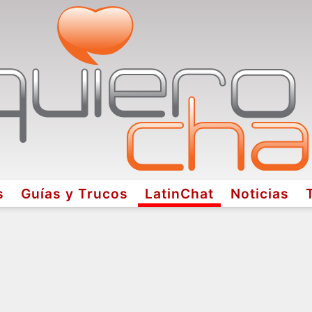
s
Guías y Trucos
LatinChat
Noticias