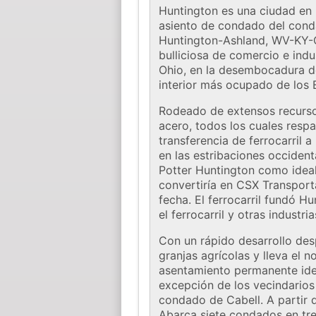
Huntington es una ciudad en 
asiento de condado del conda
Huntington-Ashland, WV-KY-OH
bulliciosa de comercio e indu
Ohio, en la desembocadura de
interior más ocupado de los 
Rodeado de extensos recursos
acero, todos los cuales respa
transferencia de ferrocarril 
en las estribaciones occident
Potter Huntington como ideal
convertiría en CSX Transport
fecha. El ferrocarril fundó H
el ferrocarril y otras industr
Con un rápido desarrollo despu
granjas agrícolas y lleva el 
asentamiento permanente iden
excepción de los vecindarios
condado de Cabell. A partir d
Abarca siete condados en tr