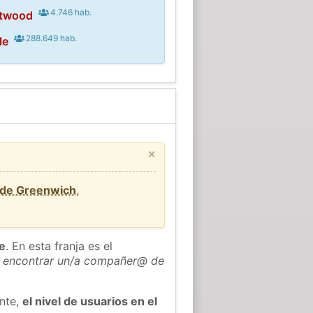
4.746 hab.
stwood
288.649 hab.
le
×
 de Greenwich
,
he
. En esta franja es el
 encontrar un/a compañer@ de
ente,
el nivel de usuarios en el