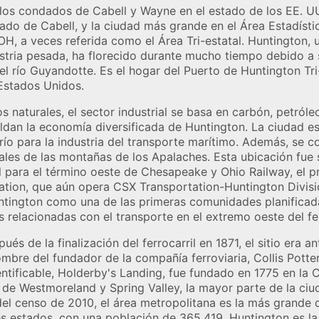
los condados de Cabell y Wayne en el estado de los EE. UU.
do de Cabell, y la ciudad más grande en el Área Estadísti
, a veces referida como el Área Tri-estatal. Huntington, u
stria pesada, ha florecido durante mucho tiempo debido a s
l río Guyandotte. Es el hogar del Puerto de Huntington Tri
Estados Unidos.
 naturales, el sector industrial se basa en carbón, petról
ldan la economía diversificada de Huntington. La ciudad es
a río para la industria del transporte marítimo. Además, se 
ales de las montañas de los Apalaches. Esta ubicación fue 
 para el término oeste de Chesapeake y Ohio Railway, el p
ation, que aún opera CSX Transportation-Huntington Divisio
untington como una de las primeras comunidades planificadas
ias relacionadas con el transporte en el extremo oeste del fer
és de la finalización del ferrocarril en 1871, el sitio era 
nombre del fundador de la compañía ferroviaria, Collis Potte
tificable, Holderby's Landing, fue fundado en 1775 en la Co
 de Westmoreland y Spring Valley, la mayor parte de la ciu
el censo de 2010, el área metropolitana es la más grande d
es estados, con una población de 365,419. Huntington es 