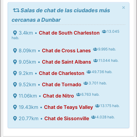
×
Salas de chat de las ciudades más
cercanas a Dunbar
13.045
3.4km •
Chat de South Charleston
hab.
9.995 hab.
8.09km •
Chat de Cross Lanes
11.044 hab.
9.05km •
Chat de Saint Albans
49.736 hab.
9.2km •
Chat de Charleston
3.701 hab.
9.52km •
Chat de Tornado
6.763 hab.
11.06km •
Chat de Nitro
13.175 hab.
19.43km •
Chat de Teays Valley
4.028 hab.
20.77km •
Chat de Sissonville