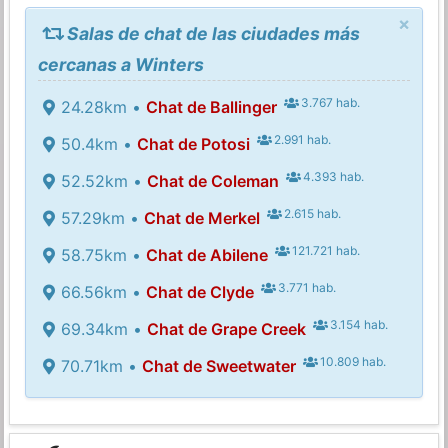
×
Salas de chat de las ciudades más
cercanas a Winters
3.767 hab.
24.28km •
Chat de Ballinger
2.991 hab.
50.4km •
Chat de Potosi
4.393 hab.
52.52km •
Chat de Coleman
2.615 hab.
57.29km •
Chat de Merkel
121.721 hab.
58.75km •
Chat de Abilene
3.771 hab.
66.56km •
Chat de Clyde
3.154 hab.
69.34km •
Chat de Grape Creek
10.809 hab.
70.71km •
Chat de Sweetwater