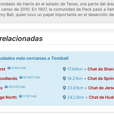
condado de Harris en el estado de Texas, una parte del ár
l censo de 2010. En 1907, la comunidad de Peck pasó a lla
ry Ball, quien tuvo un papel importante en el desarrollo d
 relacionadas
iudades más cercanas a Tomball
4.624 hab.
rst
17.94km •
Chat de She
93.847 hab.
oodlands
19.21km •
Chat de Spri
46.025 hab.
ss
23.81km •
Chat de Jers
3.161 hab.
ge North
24.23km •
Chat de Hud