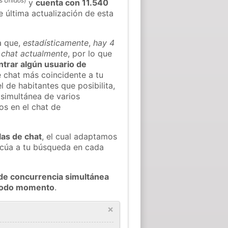
s Unidos
)
y
cuenta con 11.540
e última actualización de esta
a que,
estadísticamente
,
hay 4
l chat actualmente
, por lo que
ontrar algún usuario de
 chat más coincidente a tu
 de habitantes que posibilita,
 simultánea de varios
os en el chat de
las de chat
, el cual adaptamos
decúa a tu búsqueda en cada
de concurrencia simultánea
 todo momento
.
×