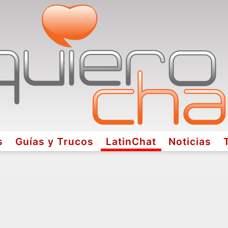
s
Guías y Trucos
LatinChat
Noticias