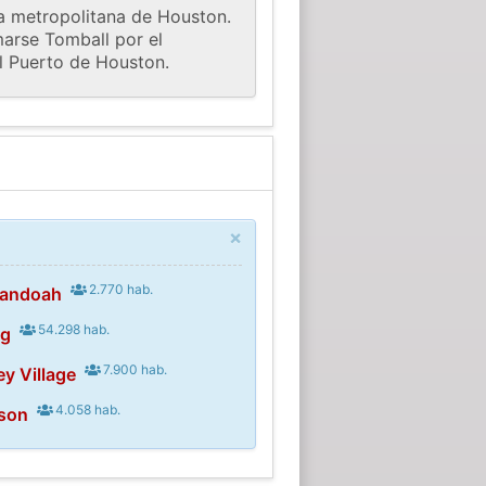
ea metropolitana de Houston.
marse Tomball por el
el Puerto de Houston.
×
2.770 hab.
nandoah
54.298 hab.
ng
7.900 hab.
ey Village
4.058 hab.
son