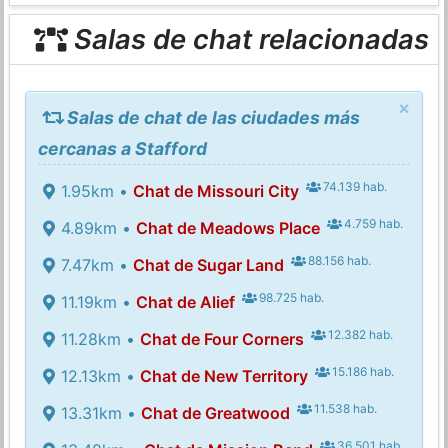
Salas de chat relacionadas
×
Salas de chat de las ciudades más
cercanas a Stafford
74.139 hab.
1.95km •
Chat de Missouri City
4.759 hab.
4.89km •
Chat de Meadows Place
88.156 hab.
7.47km •
Chat de Sugar Land
98.725 hab.
11.19km •
Chat de Alief
12.382 hab.
11.28km •
Chat de Four Corners
15.186 hab.
12.13km •
Chat de New Territory
11.538 hab.
13.31km •
Chat de Greatwood
36.501 hab.