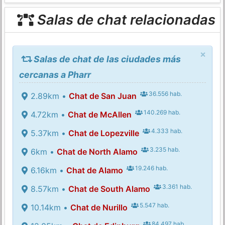
Salas de chat relacionadas
×
Salas de chat de las ciudades más
cercanas a Pharr
36.556 hab.
2.89km •
Chat de San Juan
140.269 hab.
4.72km •
Chat de McAllen
4.333 hab.
5.37km •
Chat de Lopezville
3.235 hab.
6km •
Chat de North Alamo
19.246 hab.
6.16km •
Chat de Alamo
3.361 hab.
8.57km •
Chat de South Alamo
5.547 hab.
10.14km •
Chat de Nurillo
84.497 hab.