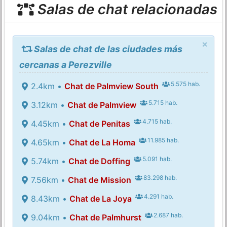
Salas de chat relacionadas
×
Salas de chat de las ciudades más
cercanas a Perezville
5.575 hab.
2.4km •
Chat de Palmview South
5.715 hab.
3.12km •
Chat de Palmview
4.715 hab.
4.45km •
Chat de Penitas
11.985 hab.
4.65km •
Chat de La Homa
5.091 hab.
5.74km •
Chat de Doffing
83.298 hab.
7.56km •
Chat de Mission
4.291 hab.
8.43km •
Chat de La Joya
2.687 hab.
9.04km •
Chat de Palmhurst