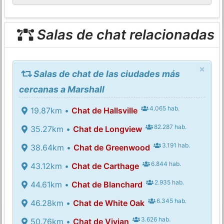
Salas de chat relacionadas
×
Salas de chat de las ciudades más
cercanas a Marshall
4.065 hab.
19.87km •
Chat de Hallsville
82.287 hab.
35.27km •
Chat de Longview
3.191 hab.
38.64km •
Chat de Greenwood
6.844 hab.
43.12km •
Chat de Carthage
2.935 hab.
44.61km •
Chat de Blanchard
6.345 hab.
46.28km •
Chat de White Oak
3.626 hab.
50.76km •
Chat de Vivian