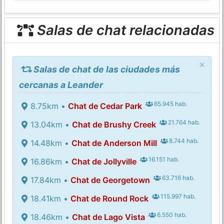
Salas de chat relacionadas
×
Salas de chat de las ciudades más
cercanas a Leander
65.945 hab.
8.75km •
Chat de Cedar Park
21.764 hab.
13.04km •
Chat de Brushy Creek
8.744 hab.
14.48km •
Chat de Anderson Mill
16.151 hab.
16.86km •
Chat de Jollyville
63.716 hab.
17.84km •
Chat de Georgetown
115.997 hab.
18.41km •
Chat de Round Rock
6.550 hab.
18.46km •
Chat de Lago Vista