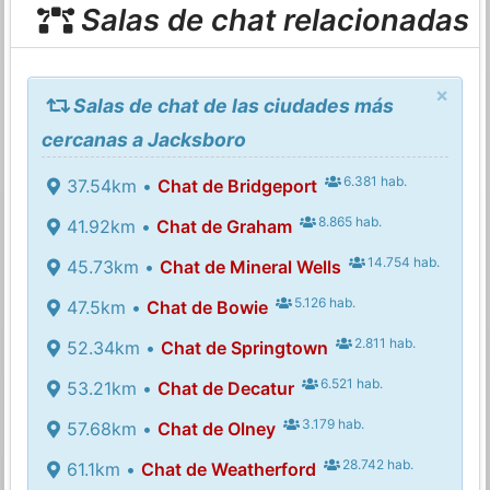
Salas de chat relacionadas
×
Salas de chat de las ciudades más
cercanas a Jacksboro
6.381 hab.
37.54km •
Chat de Bridgeport
8.865 hab.
41.92km •
Chat de Graham
14.754 hab.
45.73km •
Chat de Mineral Wells
5.126 hab.
47.5km •
Chat de Bowie
2.811 hab.
52.34km •
Chat de Springtown
6.521 hab.
53.21km •
Chat de Decatur
3.179 hab.
57.68km •
Chat de Olney
28.742 hab.
61.1km •
Chat de Weatherford