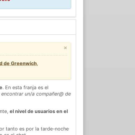
×
rd de Greenwich
,
he
. En esta franja es el
 encontrar un/a compañer@ de
ente,
el nivel de usuarios en el
or tanto es por la tarde-noche
 es el chat.