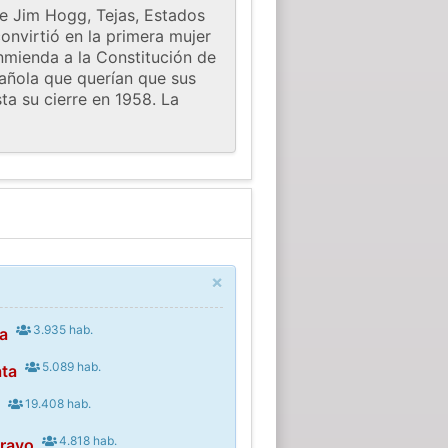
de Jim Hogg, Tejas, Estados
onvirtió en la primera mujer
nmienda a la Constitución de
añola que querían que sus
ta su cierre en 1958. La
×
3.935 hab.
a
5.089 hab.
ata
19.408 hab.
e
4.818 hab.
Bravo