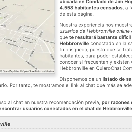
ubicada en Condado de Jim Ho
4.558 habitantes censados
, a 
de esta página.
Nuestra experiencia nos muestr
usuarios de Hebbronville online
que
te resultará bastante difíci
Hebbronville
conectado en la sa
tu búsqueda, puesto que se trat
habitantes, para poder establec
conocer si frecuentan y existen
Hebbronville en QuieroChat.Co
Disponemos de un
listado de sa
rio. Por tanto, te mostramos el link al chat que más se a
eso al chat en nuestra recomendación previa,
por razones 
encontrar usuarios conectados en el chat de Hebbronvil
ille