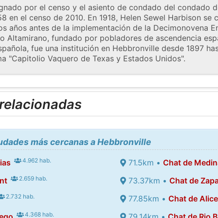
ignado por el censo y el asiento de condado del condado 
58 en el censo de 2010. En 1918, Helen Sewel Harbison se c
dos años antes de la implementación de la Decimonovena E
io Altamirano, fundado por pobladores de ascendencia esp
española, fue una institución en Hebbronville desde 1897 has
a "Capitolio Vaquero de Texas y Estados Unidos".
 relacionadas
iudades más cercanas a Hebbronville
4.962 hab.
ias
71.5km •
Chat de Medin
2.659 hab.
nt
73.37km •
Chat de Zap
2.732 hab.
77.85km •
Chat de Alic
4.368 hab.
iego
79.14km •
Chat de Rio 