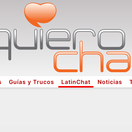
s
Guías y Trucos
LatinChat
Noticias