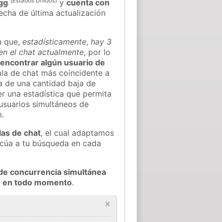
(
Estados Unidos
)
gg
y
cuenta con
fecha de última actualización
a que,
estadísticamente
,
hay 3
 en el chat actualmente
, por lo
l encontrar algún usuario de
la de chat más coincidente a
a de una cantidad baja de
er una estadística que permita
 usuarios simultáneos de
m.
las de chat
, el cual adaptamos
decúa a tu búsqueda en cada
de concurrencia simultánea
le en todo momento
.
×