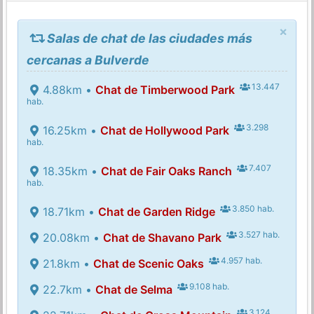
×
Salas de chat de las ciudades más
cercanas a Bulverde
13.447
4.88km •
Chat de Timberwood Park
hab.
3.298
16.25km •
Chat de Hollywood Park
hab.
7.407
18.35km •
Chat de Fair Oaks Ranch
hab.
3.850 hab.
18.71km •
Chat de Garden Ridge
3.527 hab.
20.08km •
Chat de Shavano Park
4.957 hab.
21.8km •
Chat de Scenic Oaks
9.108 hab.
22.7km •
Chat de Selma
3.124