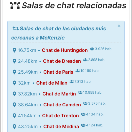
Salas de chat relacionadas
×
Salas de chat de las ciudades más
cercanas a McKenzie
3.926 hab.
16.75km •
Chat de Huntingdon
2.898 hab.
24.48km •
Chat de Dresden
10.150 hab.
25.49km •
Chat de Paris
7.813 hab.
32km •
Chat de Milan
10.959 hab.
37.82km •
Chat de Martin
3.575 hab.
38.64km •
Chat de Camden
4.134 hab.
41.54km •
Chat de Trenton
4.124 hab.
43.25km •
Chat de Medina