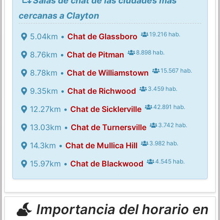
Salas de chat de las ciudades más
cercanas a Clayton
19.216 hab.
5.04km •
Chat de Glassboro
8.898 hab.
8.76km •
Chat de Pitman
15.567 hab.
8.78km •
Chat de Williamstown
3.459 hab.
9.35km •
Chat de Richwood
42.891 hab.
12.27km •
Chat de Sicklerville
3.742 hab.
13.03km •
Chat de Turnersville
3.982 hab.
14.3km •
Chat de Mullica Hill
4.545 hab.
15.97km •
Chat de Blackwood
Importancia del horario en