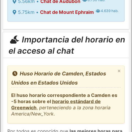
5.56km •
Chat de Audubon
4.639 hab.
5.75km •
Chat de Mount Ephraim
Importancia del horario en
el acceso al chat
×
Huso Horario de Camden, Estados
Unidos en Estados Unidos
El huso horario correspondiente a Camden es
-5 horas sobre el
horario estándard de
Greenwich
,
perteneciendo a la zona horaria
America/New_York
.
Por todos es conocido que
las mejores horas para