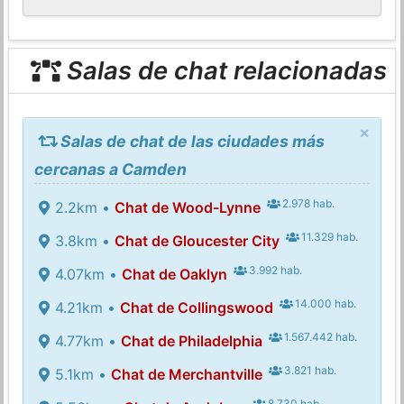
Salas de chat relacionadas
×
Salas de chat de las ciudades más
cercanas a Camden
2.978 hab.
2.2km •
Chat de Wood-Lynne
11.329 hab.
3.8km •
Chat de Gloucester City
3.992 hab.
4.07km •
Chat de Oaklyn
14.000 hab.
4.21km •
Chat de Collingswood
1.567.442 hab.
4.77km •
Chat de Philadelphia
3.821 hab.
5.1km •
Chat de Merchantville
8.730 hab.