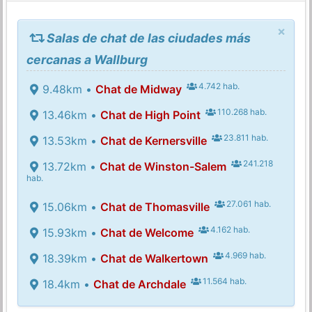
×
Salas de chat de las ciudades más
cercanas a Wallburg
4.742 hab.
9.48km •
Chat de Midway
110.268 hab.
13.46km •
Chat de High Point
23.811 hab.
13.53km •
Chat de Kernersville
241.218
13.72km •
Chat de Winston-Salem
hab.
27.061 hab.
15.06km •
Chat de Thomasville
4.162 hab.
15.93km •
Chat de Welcome
4.969 hab.
18.39km •
Chat de Walkertown
11.564 hab.
18.4km •
Chat de Archdale