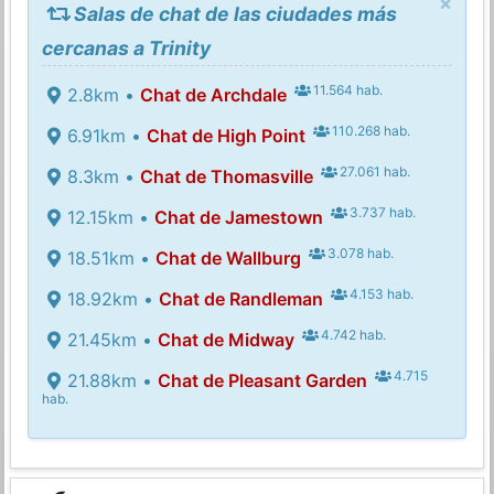
×
Salas de chat de las ciudades más
cercanas a Trinity
11.564 hab.
2.8km •
Chat de Archdale
110.268 hab.
6.91km •
Chat de High Point
27.061 hab.
8.3km •
Chat de Thomasville
3.737 hab.
12.15km •
Chat de Jamestown
3.078 hab.
18.51km •
Chat de Wallburg
4.153 hab.
18.92km •
Chat de Randleman
4.742 hab.
21.45km •
Chat de Midway
4.715
21.88km •
Chat de Pleasant Garden
hab.