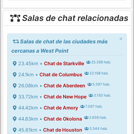
Salas de chat relacionadas
×
Salas de chat de las ciudades más
cercanas a West Point
25.366 hab.
23.45km •
Chat de Starkville
23.168 hab.
24.1km •
Chat de Columbus
5.397 hab.
26.08km •
Chat de Aberdeen
3.193 hab.
33.72km •
Chat de New Hope
7.067 hab.
44.42km •
Chat de Amory
2.638 hab.
44.83km •
Chat de Okolona
3.544 hab.
45.61km •
Chat de Houston