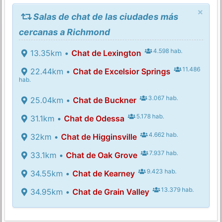
×
Salas de chat de las ciudades más
cercanas a Richmond
4.598 hab.
13.35km •
Chat de Lexington
11.486
22.44km •
Chat de Excelsior Springs
hab.
3.067 hab.
25.04km •
Chat de Buckner
5.178 hab.
31.1km •
Chat de Odessa
4.662 hab.
32km •
Chat de Higginsville
7.937 hab.
33.1km •
Chat de Oak Grove
9.423 hab.
34.55km •
Chat de Kearney
13.379 hab.
34.95km •
Chat de Grain Valley