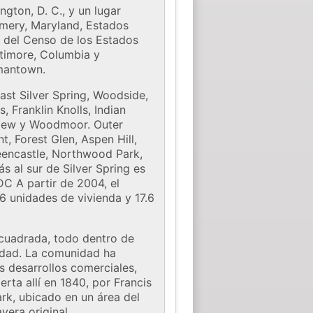
gton, D. C., y un lugar
mery, Maryland, Estados
a del Censo de los Estados
ltimore, Columbia y
mantown.
ast Silver Spring, Woodside,
 Franklin Knolls, Indian
kview y Woodmoor. Outer
, Forest Glen, Aspen Hill,
Greencastle, Northwood Park,
s al sur de Silver Spring es
C A partir de 2004, el
6 unidades de vivienda y 17.6
 cuadrada, todo dentro de
iudad. La comunidad ha
 desarrollos comerciales,
rta allí en 1840, por Francis
ark, ubicado en un área del
avera original.