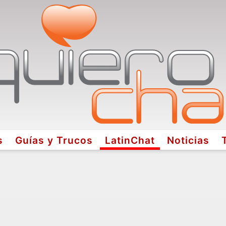
s
Guías y Trucos
LatinChat
Noticias