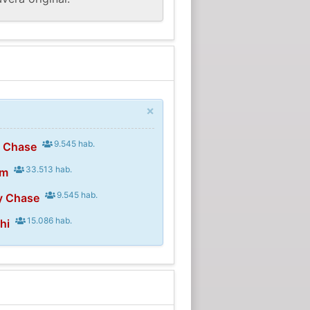
×
9.545 hab.
y Chase
33.513 hab.
um
9.545 hab.
y Chase
15.086 hab.
hi