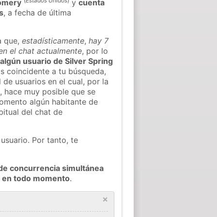
(
Estados Unidos
)
omery
y
cuenta
s
, a fecha de última
a que,
estadísticamente
,
hay 7
 en el chat actualmente
, por lo
 algún usuario de Silver Spring
s coincidente a tu búsqueda,
 de usuarios en el cual, por la
, hace muy posible que se
omento algún habitante de
bitual del chat de
usuario. Por tanto, te
de concurrencia simultánea
ng en todo momento
.
×