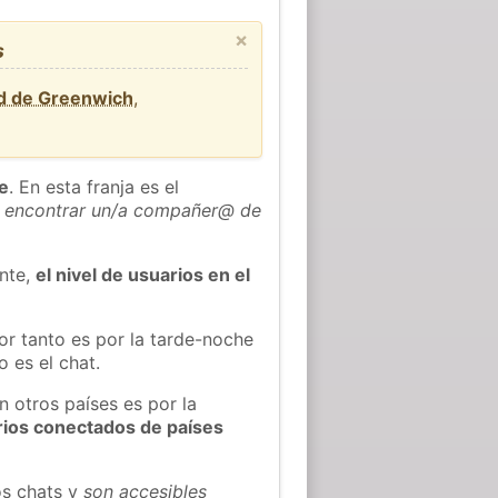
×
s
rd de Greenwich
,
he
. En esta franja es el
 encontrar un/a compañer@ de
ente,
el nivel de usuarios en el
or tanto es por la tarde-noche
 es el chat.
n otros países es por la
rios conectados de países
os chats y
son accesibles