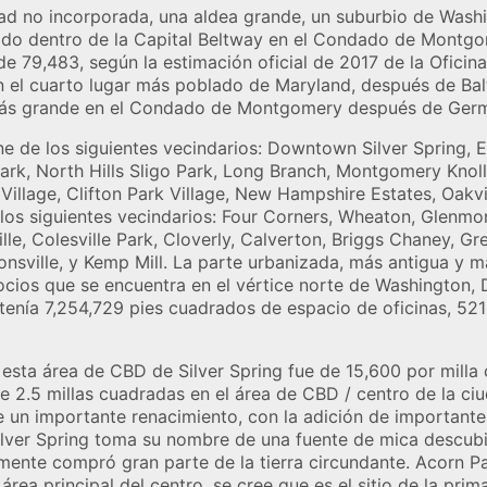
ad no incorporada, una aldea grande, un suburbio de Washin
ado dentro de la Capital Beltway en el Condado de Montgo
de 79,483, según la estimación oficial de 2017 de la Oficin
en el cuarto lugar más poblado de Maryland, después de Ba
ás grande en el Condado de Montgomery después de Ger
e de los siguientes vecindarios: Downtown Silver Spring, E
k, North Hills Sligo Park, Long Branch, Montgomery Knolls,
g Village, Clifton Park Village, New Hampshire Estates, Oa
os siguientes vecindarios: Four Corners, Wheaton, Glenmont
ille, Colesville Park, Cloverly, Calverton, Briggs Chaney, 
tonsville, y Kemp Mill. La parte urbanizada, más antigua y má
cios que se encuentra en el vértice norte de Washington, D
 tenía 7,254,729 pies cuadrados de espacio de oficinas, 521
esta área de CBD de Silver Spring fue de 15,600 por milla
e 2.5 millas cuadradas en el área de CBD / centro de la c
un importante renacimiento, con la adición de importantes
Silver Spring toma su nombre de una fuente de mica descubie
rmente compró gran parte de la tierra circundante. Acorn P
 área principal del centro, se cree que es el sitio de la prim