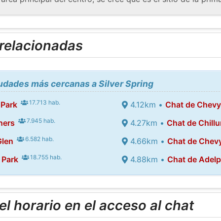
 relacionadas
iudades más cercanas a Silver Spring
17.713 hab.
 Park
4.12km •
Chat de Chev
7.945 hab.
ners
4.27km •
Chat de Chill
6.582 hab.
Glen
4.66km •
Chat de Chev
18.755 hab.
 Park
4.88km •
Chat de Adelp
l horario en el acceso al chat