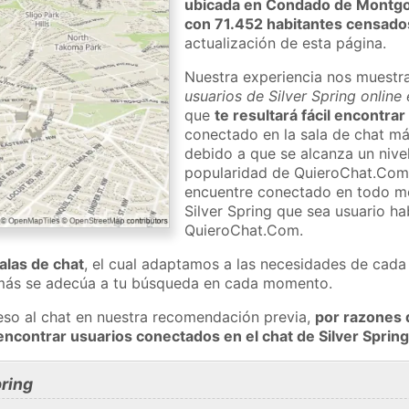
ubicada en Condado de Montg
con 71.452 habitantes censado
actualización de esta página.
Nuestra experiencia nos muestr
usuarios de Silver Spring online
que
te resultará fácil encontrar
conectado en la sala de chat má
debido a que se alcanza un nivel
popularidad de QuieroChat.Com
encuentre conectado en todo m
Silver Spring que sea usuario ha
QuieroChat.Com.
salas de chat
, el cual adaptamos a las necesidades de cada 
 más se adecúa a tu búsqueda en cada momento.
eso al chat en nuestra recomendación previa,
por razones 
encontrar usuarios conectados en el chat de Silver Spri
ring