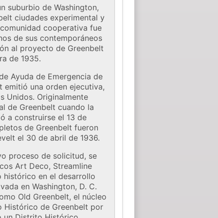
un suburbio de Washington,
belt ciudades experimental y
a comunidad cooperativa fue
gunos de sus contemporáneos
ión al proyecto de Greenbelt
era de 1935.
n de Ayuda de Emergencia de
t emitió una orden ejecutiva,
s Unidos. Originalmente
al de Greenbelt cuando la
 a construirse el 13 de
pletos de Greenbelt fueron
elt el 30 de abril de 1936.
vo proceso de solicitud, se
icos Art Deco, Streamline
histórico en el desarrollo
ivada en Washington, D. C.
omo Old Greenbelt, el núcleo
to Histórico de Greenbelt por
 un Distrito Histórico