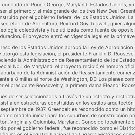
l condado de Prince George, Maryland, Estados Unidos, y 
ser el primero y el más grande de los tres New Deal Green
nstruido por el gobierno federal de los Estados Unidos. L
secretario de Agricultura, Rexford Guy Tugwell, quien al
deología colectivista y fue utilizada como fuente de oposic
duración. El proyecto entró en vigencia legal en la primav
ngreso de los Estados Unidos aprobó la Ley de Apropiació
e otorgó esta legislación, el presidente Franklin D. Roosevel
eciendo la Administración de Reasentamiento de los Estado
ial No.1 de Maryland, el proyecto recibió el nombre ofici
Suburbano de la Administración de Reasentamiento comenzó
nte a 8 millas al norte de Washington, DC Los planes com
or el presidente Roosevelt y la primera dama Eleanor Roosev
ués de ser seleccionados a través de un estricto y restricti
istía en estructuras construidas en los estilos arquitectón
septiembre de 1937. Greenbelt es reconocido como un hito 
 como modelo inicial para los suburbios de construcción pr
ton, Virginia y Columbia, Maryland. Conocido localmente c
uido por el gobierno federal, fue reconocido como el Distri
 y figura en el Registro Nacional de Lugares Históricos como