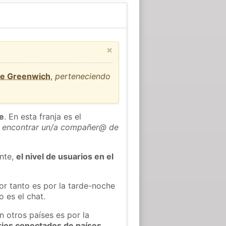
×
de Greenwich
,
perteneciendo
he
. En esta franja es el
 encontrar un/a compañer@ de
ente,
el nivel de usuarios en el
or tanto es por la tarde-noche
 es el chat.
n otros países es por la
rios conectados de países