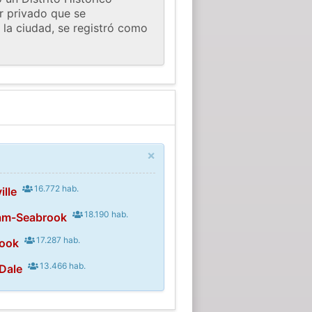
or privado que se
 la ciudad, se registró como
×
16.772 hab.
ille
18.190 hab.
am-Seabrook
17.287 hab.
rook
13.466 hab.
Dale