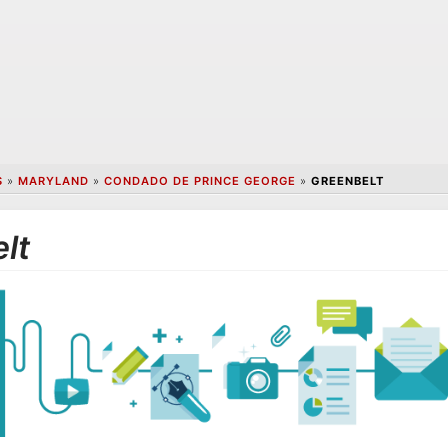
S
»
MARYLAND
»
CONDADO DE PRINCE GEORGE
»
GREENBELT
lt