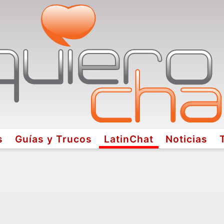
s
Guías y Trucos
LatinChat
Noticias