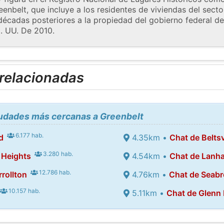
enbelt, que incluye a los residentes de viviendas del sect
décadas posteriores a la propiedad del gobierno federal de
. UU. De 2010.
 relacionadas
iudades más cercanas a Greenbelt
6.177 hab.
d
4.35km •
Chat de Beltsv
3.280 hab.
 Heights
4.54km •
Chat de Lanh
12.786 hab.
rollton
4.76km •
Chat de Seab
10.157 hab.
5.11km •
Chat de Glenn 