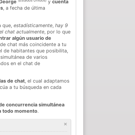
(
Estados Unidos
)
 George
y
cuenta
os
, a fecha de última
a que,
estadísticamente
,
hay 9
 el chat actualmente
, por lo que
ontrar algún usuario de
de chat más coincidente a tu
 de habitantes que posibilita,
 simultánea de varios
dos en el chat de
las de chat
, el cual adaptamos
decúa a tu búsqueda en cada
de concurrencia simultánea
en todo momento
.
×