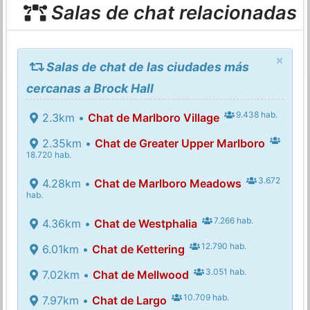
Salas de chat relacionadas
×
Salas de chat de las ciudades más
cercanas a Brock Hall
9.438 hab.
2.3km •
Chat de Marlboro Village
2.35km •
Chat de Greater Upper Marlboro
18.720 hab.
3.672
4.28km •
Chat de Marlboro Meadows
hab.
7.266 hab.
4.36km •
Chat de Westphalia
12.790 hab.
6.01km •
Chat de Kettering
3.051 hab.
7.02km •
Chat de Mellwood
10.709 hab.
7.97km •
Chat de Largo