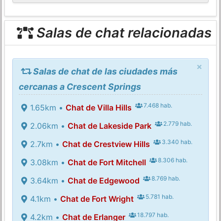
Salas de chat relacionadas
×
Salas de chat de las ciudades más
cercanas a Crescent Springs
7.468 hab.
1.65km •
Chat de Villa Hills
2.779 hab.
2.06km •
Chat de Lakeside Park
3.340 hab.
2.7km •
Chat de Crestview Hills
8.306 hab.
3.08km •
Chat de Fort Mitchell
8.769 hab.
3.64km •
Chat de Edgewood
5.781 hab.
4.1km •
Chat de Fort Wright
18.797 hab.
4.2km •
Chat de Erlanger