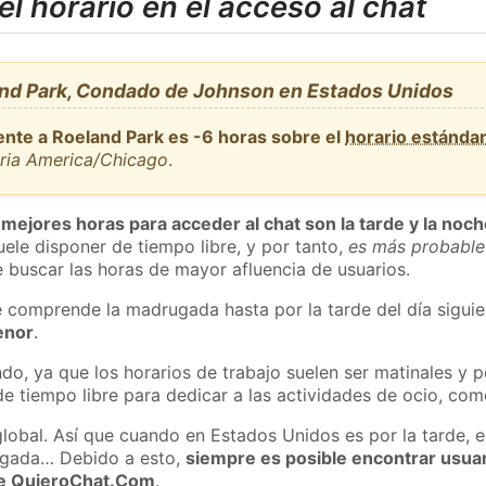
l horario en el acceso al chat
nd Park, Condado de Johnson en Estados Unidos
ente a Roeland Park es -6 horas sobre el
horario estánda
aria America/Chicago
.
 mejores horas para acceder al chat son la tarde y la noc
ele disponer de tiempo libre, y por tanto,
es más probable
 buscar las horas de mayor afluencia de usuarios.
e comprende la madrugada hasta por la tarde del día sigui
enor
.
do, ya que los horarios de trabajo suelen ser matinales y p
e tiempo libre para dedicar a las actividades de ocio, como
global. Así que cuando en Estados Unidos es por la tarde, e
ugada… Debido a esto,
siempre es posible encontrar usua
 de QuieroChat.Com
.