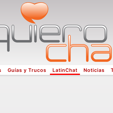
s
Guías y Trucos
LatinChat
Noticias