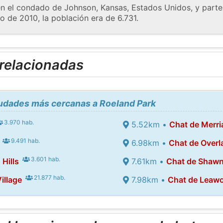
n el condado de Johnson, Kansas, Estados Unidos, y parte
so de 2010, la población era de 6.731.
 relacionadas
iudades más cercanas a Roeland Park
3.970 hab.
5.52km •
Chat de Merr
9.491 hab.
6.98km •
Chat de Overl
3.601 hab.
Hills
7.61km •
Chat de Shaw
21.877 hab.
illage
7.98km •
Chat de Leaw