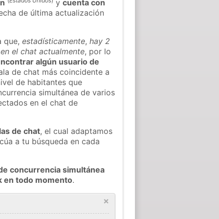
(
Estados Unidos
)
on
y
cuenta con
fecha de última actualización
a que,
estadísticamente
,
hay 2
 en el chat actualmente
, por lo
 encontrar algún usuario de
ala de chat más coincidente a
ivel de habitantes que
oncurrencia simultánea de varios
ectados en el chat de
las de chat
, el cual adaptamos
decúa a tu búsqueda en cada
de concurrencia simultánea
rk en todo momento
.
×