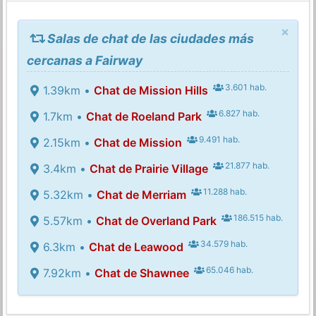
×
Salas de chat de las ciudades más
cercanas a Fairway
3.601 hab.
1.39km •
Chat de Mission Hills
6.827 hab.
1.7km •
Chat de Roeland Park
9.491 hab.
2.15km •
Chat de Mission
21.877 hab.
3.4km •
Chat de Prairie Village
11.288 hab.
5.32km •
Chat de Merriam
186.515 hab.
5.57km •
Chat de Overland Park
34.579 hab.
6.3km •
Chat de Leawood
65.046 hab.
7.92km •
Chat de Shawnee