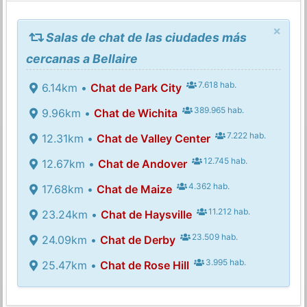
×
Salas de chat de las ciudades más
cercanas a Bellaire
7.618 hab.
6.14km •
Chat de Park City
389.965 hab.
9.96km •
Chat de Wichita
7.222 hab.
12.31km •
Chat de Valley Center
12.745 hab.
12.67km •
Chat de Andover
4.362 hab.
17.68km •
Chat de Maize
11.212 hab.
23.24km •
Chat de Haysville
23.509 hab.
24.09km •
Chat de Derby
3.995 hab.
25.47km •
Chat de Rose Hill