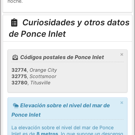
noche.
Curiosidades y otros datos
de Ponce Inlet
×
Códigos postales de Ponce Inlet
32774
,
Orange City
32775
,
Scottsmoor
32780
,
Titusville
×
Elevación sobre el nivel del mar de
Ponce Inlet
La elevación sobre el nivel del mar de Ponce
Inlet es de
8 metros
, lo que
supone un descenso