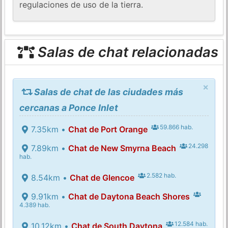
regulaciones de uso de la tierra.
Salas de chat relacionadas
×
Salas de chat de las ciudades más
cercanas a Ponce Inlet
59.866 hab.
7.35km •
Chat de Port Orange
24.298
7.89km •
Chat de New Smyrna Beach
hab.
2.582 hab.
8.54km •
Chat de Glencoe
9.91km •
Chat de Daytona Beach Shores
4.389 hab.
12.584 hab.
10.12km •
Chat de South Daytona