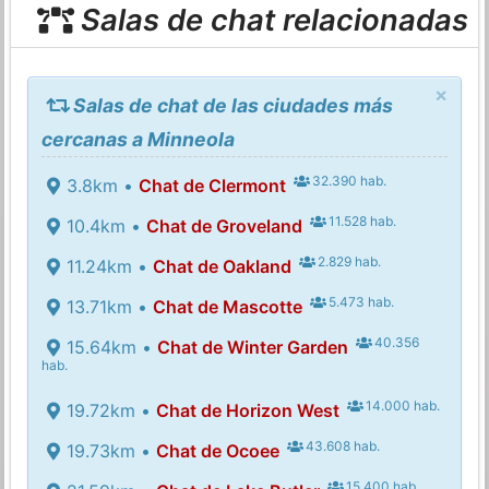
Salas de chat relacionadas
×
Salas de chat de las ciudades más
cercanas a Minneola
32.390 hab.
3.8km •
Chat de Clermont
11.528 hab.
10.4km •
Chat de Groveland
2.829 hab.
11.24km •
Chat de Oakland
5.473 hab.
13.71km •
Chat de Mascotte
40.356
15.64km •
Chat de Winter Garden
hab.
14.000 hab.
19.72km •
Chat de Horizon West
43.608 hab.
19.73km •
Chat de Ocoee
15.400 hab.