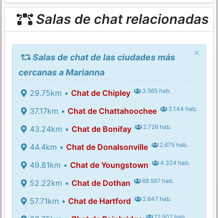
Salas de chat relacionadas
×
Salas de chat de las ciudades más
cercanas a Marianna
3.565 hab.
29.75km •
Chat de Chipley
3.144 hab.
37.17km •
Chat de Chattahoochee
2.726 hab.
43.24km •
Chat de Bonifay
2.675 hab.
44.4km •
Chat de Donalsonville
4.324 hab.
49.81km •
Chat de Youngstown
68.567 hab.
52.22km •
Chat de Dothan
2.647 hab.
57.71km •
Chat de Hartford
12.507 hab.