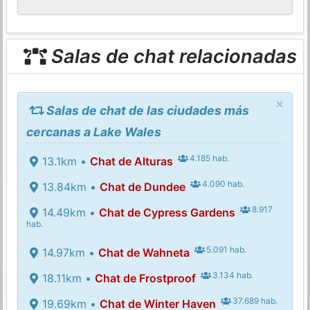
Salas de chat relacionadas
×
Salas de chat de las ciudades más
cercanas a Lake Wales
4.185 hab.
13.1km •
Chat de Alturas
4.090 hab.
13.84km •
Chat de Dundee
8.917
14.49km •
Chat de Cypress Gardens
hab.
5.091 hab.
14.97km •
Chat de Wahneta
3.134 hab.
18.11km •
Chat de Frostproof
37.689 hab.
19.69km •
Chat de Winter Haven