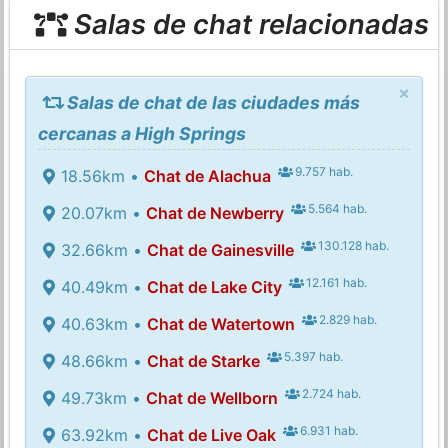
Salas de chat relacionadas
×
Salas de chat de las ciudades más
cercanas a High Springs
9.757 hab.
18.56km •
Chat de Alachua
5.564 hab.
20.07km •
Chat de Newberry
130.128 hab.
32.66km •
Chat de Gainesville
12.161 hab.
40.49km •
Chat de Lake City
2.829 hab.
40.63km •
Chat de Watertown
5.397 hab.
48.66km •
Chat de Starke
2.724 hab.
49.73km •
Chat de Wellborn
6.931 hab.
63.92km •
Chat de Live Oak