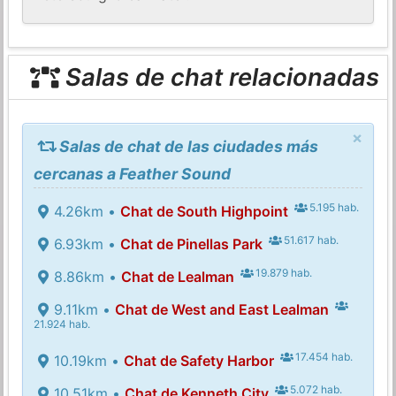
Salas de chat relacionadas
×
Salas de chat de las ciudades más
cercanas a Feather Sound
5.195 hab.
4.26km •
Chat de South Highpoint
51.617 hab.
6.93km •
Chat de Pinellas Park
19.879 hab.
8.86km •
Chat de Lealman
9.11km •
Chat de West and East Lealman
21.924 hab.
17.454 hab.
10.19km •
Chat de Safety Harbor
5.072 hab.
10.51km •
Chat de Kenneth City