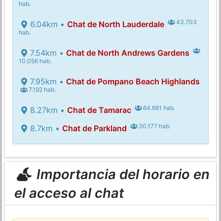
hab.
43.703
6.04km •
Chat de North Lauderdale
hab.
7.54km •
Chat de North Andrews Gardens
10.056 hab.
7.95km •
Chat de Pompano Beach Highlands
7.192 hab.
64.681 hab.
8.27km •
Chat de Tamarac
30.177 hab.
8.7km •
Chat de Parkland
Importancia del horario en
el acceso al chat