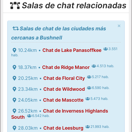
Salas de chat relacionadas
×
Salas de chat de las ciudades más
cercanas a Bushnell
3.551
10.24km •
Chat de Lake Panasoffkee
hab.
4.513 hab.
18.37km •
Chat de Ridge Manor
5.217 hab.
20.25km •
Chat de Floral City
6.590 hab.
23.34km •
Chat de Wildwood
5.473 hab.
24.05km •
Chat de Mascotte
26.52km •
Chat de Inverness Highlands
6.542 hab.
South
21.993 hab.
28.03km •
Chat de Leesburg