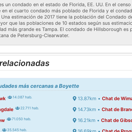
s un condado en el estado de Florida, EE. UU. En el censo 
te en el cuarto condado más poblado de Florida y el conda
 Una estimación de 2017 tiene la población del Condado d
yor que las poblaciones de 10 estados según sus estimaci
dad más grande es Tampa. El condado de Hillsborough es p
itana de Petersburg-Clearwater.
 relacionadas
iudades más cercanas a Boyette
14.087 hab.
awk
13.87km •
Chat de Wi
22.711 hab.
ngdale
14.73km •
Chat de Bra
71.050 hab.
ew
16.21km •
Chat de Gibs
35.545 hab.
16.69km •
Chat de Prog