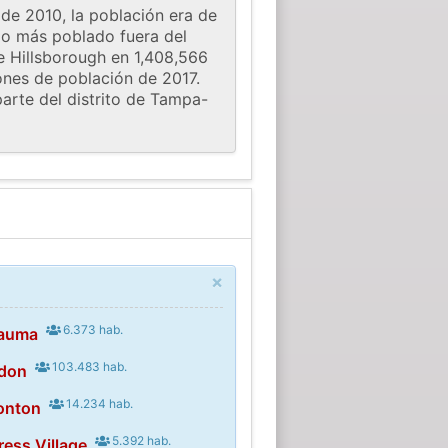
de 2010, la población era de
do más poblado fuera del
e Hillsborough en 1,408,566
ones de población de 2017.
arte del distrito de Tampa-
×
6.373 hab.
mauma
103.483 hab.
ndon
14.234 hab.
onton
5.392 hab.
ress Village