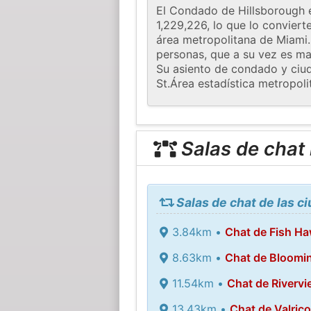
El Condado de Hillsborough e
1,229,226, lo que lo convier
área metropolitana de Miami.
personas, que a su vez es ma
Su asiento de condado y ciu
St.Área estadística metropol
Salas de chat
Salas de chat de las c
3.84km •
Chat de Fish H
8.63km •
Chat de Bloomi
11.54km •
Chat de Rivervi
13.43km •
Chat de Valrico