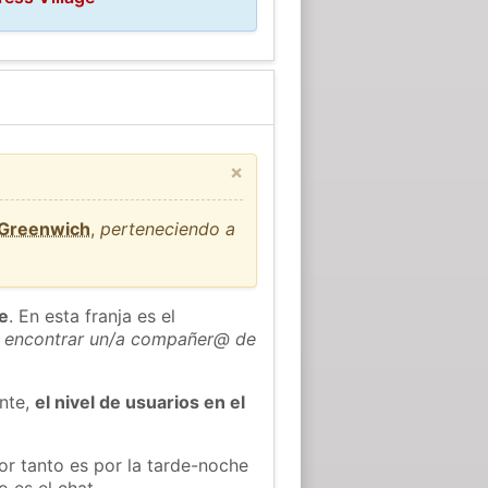
×
 Greenwich
,
perteneciendo a
he
. En esta franja es el
 encontrar un/a compañer@ de
ente,
el nivel de usuarios en el
or tanto es por la tarde-noche
 es el chat.