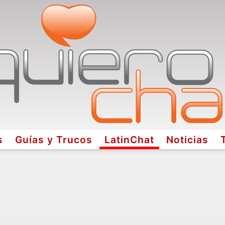
s
Guías y Trucos
LatinChat
Noticias