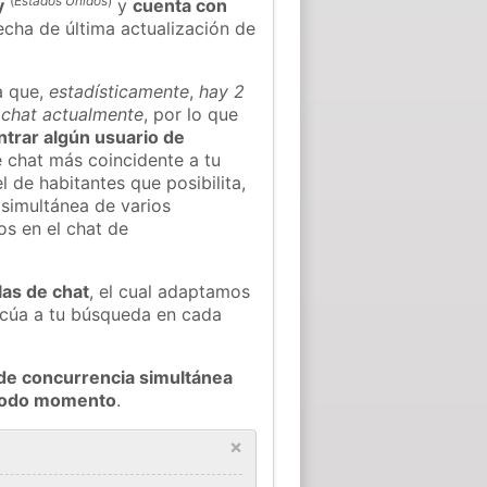
(
Estados Unidos
)
y
y
cuenta con
fecha de última actualización de
a que,
estadísticamente
,
hay 2
l chat actualmente
, por lo que
ontrar algún usuario de
 chat más coincidente a tu
 de habitantes que posibilita,
 simultánea de varios
s en el chat de
las de chat
, el cual adaptamos
decúa a tu búsqueda en cada
de concurrencia simultánea
 todo momento
.
×