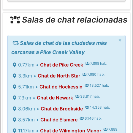
Salas de chat relacionadas
×
Salas de chat de las ciudades más
cercanas a Pike Creek Valley
7.898 hab.
0.77km •
Chat de Pike Creek
7.980 hab.
3.3km •
Chat de North Star
13.527 hab.
5.71km •
Chat de Hockessin
33.817 hab.
7.3km •
Chat de Newark
14.353 hab.
8.06km •
Chat de Brookside
6.146 hab.
8.57km •
Chat de Elsmere
7.889
11.17km •
Chat de Wilmington Manor