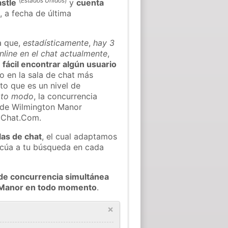
(
Estados Unidos
)
stle
y
cuenta
s
, a fecha de última
a que,
estadísticamente
,
hay 3
line en el chat actualmente
,
 fácil encontrar algún usuario
 en la sala de chat más
to que es un nivel de
rto modo
, la concurrencia
s de Wilmington Manor
oChat.Com.
las de chat
, el cual adaptamos
decúa a tu búsqueda en cada
de concurrencia simultánea
n Manor en todo momento
.
×