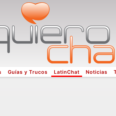
s
Guías y Trucos
LatinChat
Noticias