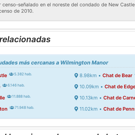
r censo-señalado en el noreste del condado de New Castle
 censo de 2010.
 relacionadas
ciudades más cercanas a Wilmington Manor
5.382 hab.
tle
8.98km •
Chat de Bear
6.146 hab.
e
10.09km •
Chat de Edg
11.888 hab.
le
10.13km •
Chat de Carn
71.948 hab.
ton
11.02km •
Chat de Penn