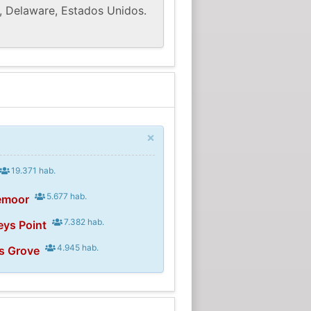
, Delaware, Estados Unidos.
×
19.371 hab.
5.677 hab.
emoor
7.382 hab.
eys Point
4.945 hab.
s Grove