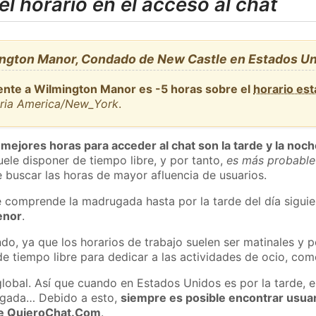
l horario en el acceso al chat
ngton Manor, Condado de New Castle en Estados U
ente a Wilmington Manor es -5 horas sobre el
horario es
aria America/New_York
.
 mejores horas para acceder al chat son la tarde y la noc
ele disponer de tiempo libre, y por tanto,
es más probable
 buscar las horas de mayor afluencia de usuarios.
e comprende la madrugada hasta por la tarde del día sigui
enor
.
do, ya que los horarios de trabajo suelen ser matinales y p
e tiempo libre para dedicar a las actividades de ocio, como
global. Así que cuando en Estados Unidos es por la tarde, e
ugada… Debido a esto,
siempre es posible encontrar usua
 de QuieroChat.Com
.