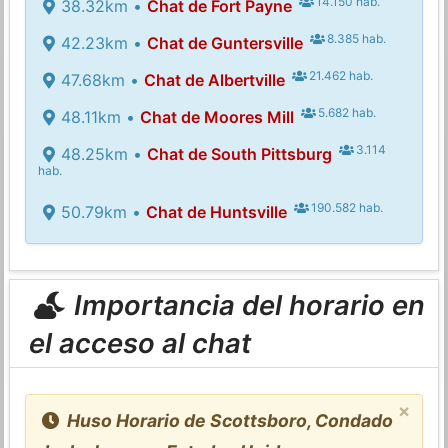
14.150 hab.
38.32km •
Chat de Fort Payne
8.385 hab.
42.23km •
Chat de Guntersville
21.462 hab.
47.68km •
Chat de Albertville
5.682 hab.
48.11km •
Chat de Moores Mill
3.114
48.25km •
Chat de South Pittsburg
hab.
190.582 hab.
50.79km •
Chat de Huntsville
Importancia del horario en
el acceso al chat
×
Huso Horario de Scottsboro, Condado