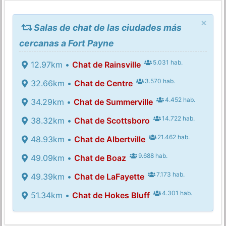
×
Salas de chat de las ciudades más
cercanas a Fort Payne
5.031 hab.
12.97km •
Chat de Rainsville
3.570 hab.
32.66km •
Chat de Centre
4.452 hab.
34.29km •
Chat de Summerville
14.722 hab.
38.32km •
Chat de Scottsboro
21.462 hab.
48.93km •
Chat de Albertville
9.688 hab.
49.09km •
Chat de Boaz
7.173 hab.
49.39km •
Chat de LaFayette
4.301 hab.
51.34km •
Chat de Hokes Bluff