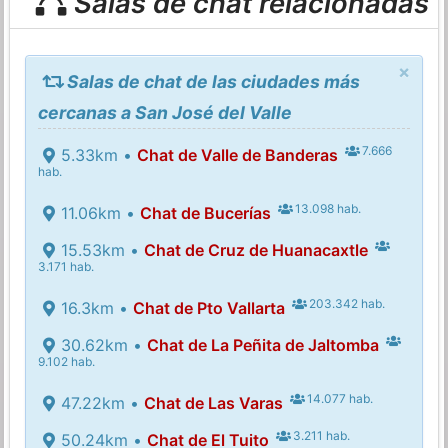
Salas de chat relacionadas
×
Salas de chat de las ciudades más
cercanas a San José del Valle
7.666
5.33km •
Chat de Valle de Banderas
hab.
13.098 hab.
11.06km •
Chat de Bucerías
15.53km •
Chat de Cruz de Huanacaxtle
3.171 hab.
203.342 hab.
16.3km •
Chat de Pto Vallarta
30.62km •
Chat de La Peñita de Jaltomba
9.102 hab.
14.077 hab.
47.22km •
Chat de Las Varas
3.211 hab.
50.24km •
Chat de El Tuito