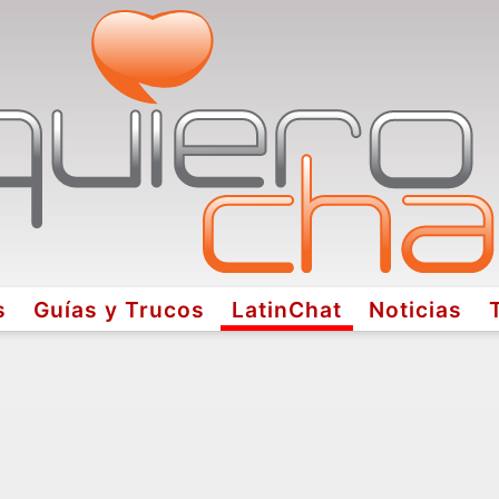
s
Guías y Trucos
LatinChat
Noticias