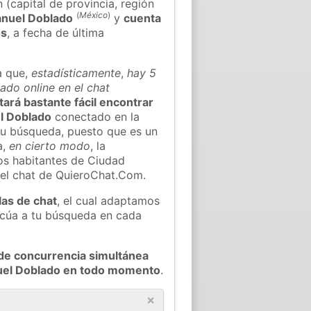
(capital de provincia, región
(
México
)
anuel Doblado
y
cuenta
os
, a fecha de última
a que,
estadísticamente
,
hay 5
do online en el chat
ltará bastante fácil encontrar
l Doblado
conectado en la
tu búsqueda, puesto que es un
a,
en cierto modo
, la
os habitantes de Ciudad
el chat de QuieroChat.Com.
las de chat
, el cual adaptamos
decúa a tu búsqueda en cada
de concurrencia simultánea
nuel Doblado en todo momento
.
×