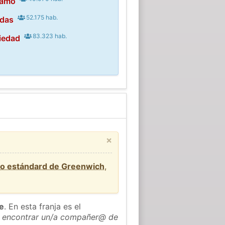
jamo
52.175 hab.
ndas
83.323 hab.
iedad
×
io estándard de Greenwich
,
he
. En esta franja es el
 encontrar un/a compañer@ de