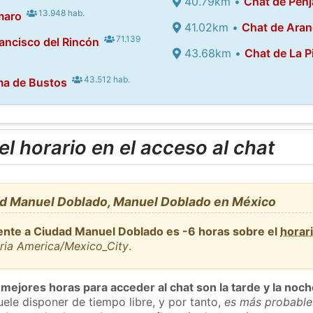
40.79km •
Chat de Pén
13.948 hab.
maro
41.02km •
Chat de Ara
71.139
ancisco del Rincón
43.68km •
Chat de La P
43.512 hab.
ma de Bustos
l horario en el acceso al chat
d Manuel Doblado, Manuel Doblado en México
ente a Ciudad Manuel Doblado es -6 horas sobre el
horar
aria America/Mexico_City
.
 mejores horas para acceder al chat son la tarde y la noc
ele disponer de tiempo libre, y por tanto,
es más probable