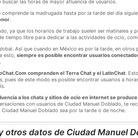
 buscar las horas de mayor afluencia de usuarios.
e comprende la madrugada hasta por la tarde del día sigui
enor
.
do, ya que los horarios de trabajo suelen ser matinales y p
e tiempo libre para dedicar a las actividades de ocio, como
global. Así que cuando en México es por la tarde, en otros 
a esto,
siempre es posible encontrar usuarios conectado
m
.
roChat.Com comprenden el Terra Chat y el LatinChat
. Est
s
, pues de este modo es posible encontrar usuarios a hora
ís.
luencia a los chats y sitios de ocio en internet se produce
nversaciones con usuarios de Ciudad Manuel Doblado, te r
n Ciudad Manuel Doblado sea por la tarde o de noche.
y otros datos de Ciudad Manuel D