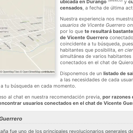
(
México
)
ubicada en Durango
y
c
censados
, a fecha de última ac
Nuestra experiencia nos muestr
usuarios de Vicente Guerrero on
por lo que
te resultará bastante
de Vicente Guerrero
conectado 
coincidente a tu búsqueda, pues
habitantes que posibilita,
en cie
simultánea de varios habitantes
conectados en el chat de Quier
Disponemos de un
listado de sa
a las necesidades de cada usuar
a a tu búsqueda en cada momento.
eso al chat en nuestra recomendación previa,
por razones 
encontrar usuarios conectados en el chat de Vicente Gu
Guerrero
ña fue uno de los principales revolucionarios generales d