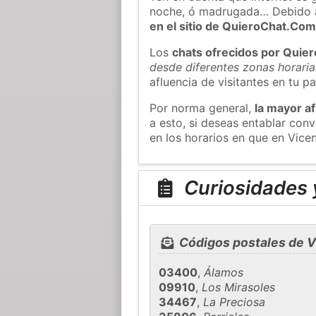
noche, ó madrugada… Debido 
en el sitio de QuieroChat.Co
Los
chats ofrecidos por Quie
desde diferentes zonas horaria
afluencia de visitantes en tu pa
Por norma general,
la mayor af
a esto, si deseas entablar co
en los horarios en que en Vice
Curiosidades y
Códigos postales de V
03400
,
Álamos
09910
,
Los Mirasoles
34467
,
La Preciosa