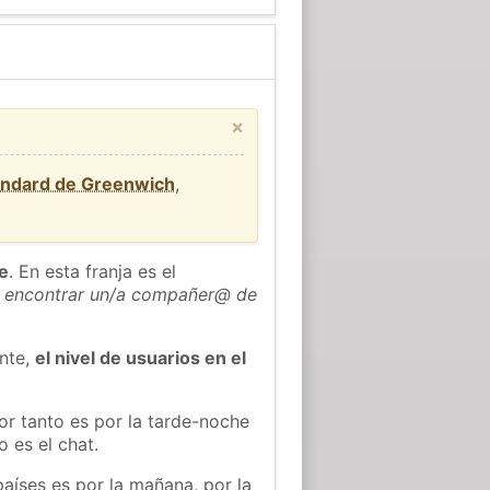
×
ándard de Greenwich
,
he
. En esta franja es el
 encontrar un/a compañer@ de
ente,
el nivel de usuarios en el
or tanto es por la tarde-noche
 es el chat.
países es por la mañana, por la