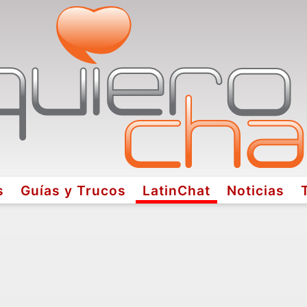
s
Guías y Trucos
LatinChat
Noticias