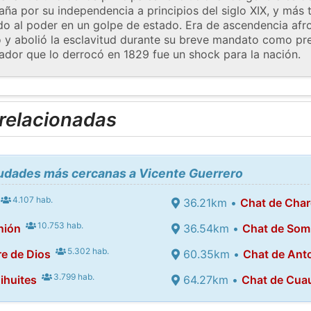
aña por su independencia a principios del siglo XIX, y má
do al poder en un golpe de estado. Era de ascendencia afr
y abolió la esclavitud durante su breve mandato como pre
ador que lo derrocó en 1829 fue un shock para la nación.
 relacionadas
iudades más cercanas a Vicente Guerrero
4.107 hab.
36.21km •
Chat de Char
10.753 hab.
nión
36.54km •
Chat de Som
5.302 hab.
e de Dios
60.35km •
Chat de Ant
3.799 hab.
ihuites
64.27km •
Chat de Cua