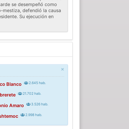
s tarde se desempeñó como
o-mestiza, defendió la causa
sidente. Su ejecución en
×
2.645 hab.
co Blanco
21.702 hab.
brerete
3.526 hab.
onio Amaro
2.998 hab.
uhtemoc