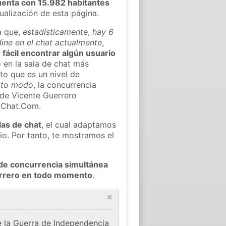
uenta con 15.982 habitantes
tualización de esta página.
a que,
estadísticamente
,
hay 6
line en el chat actualmente
,
 fácil encontrar algún usuario
en la sala de chat más
to que es un nivel de
rto modo
, la concurrencia
 de Vicente Guerrero
oChat.Com.
las de chat
, el cual adaptamos
io. Por tanto, te mostramos el
de concurrencia simultánea
errero en todo momento
.
×
e la Guerra de Independencia