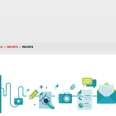
RA
»
IMURIS
»
IMURIS