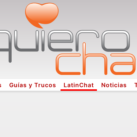
s
Guías y Trucos
LatinChat
Noticias