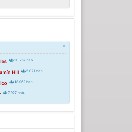
×
20.252 hab.
les
5.071 hab.
amín Hill
18.962 hab.
Rico
7.927 hab.
r