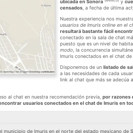
(
México
)
ubicada en Sonora
y
cue
censados
, a fecha de última ac
Nuestra experiencia nos muestr
usuarios de Imuris online en el 
resultará bastante fácil encont
conectado en la sala de chat má
puesto que es un nivel de habita
modo
, la concurrencia simultán
Imuris conectados en el chat d
Disponemos de un
listado de sa
a las necesidades de cada usuar
link al chat que más se adecúa 
eso al chat en nuestra recomendación previa,
por razones 
encontrar usuarios conectados en el chat de Imuris en 
el municipio de Imuris en el norte del estado mexicano de 