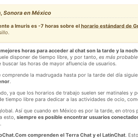
s, Sonora en México
ente a Imuris es -7 horas sobre el
horario estándard de 
illo
.
 mejores horas para acceder al chat son la tarde y la noc
ele disponer de tiempo libre, y por tanto,
es más probable
 buscar las horas de mayor afluencia de usuarios.
e comprende la madrugada hasta por la tarde del día sigui
enor
.
do, ya que los horarios de trabajo suelen ser matinales y p
e tiempo libre para dedicar a las actividades de ocio, como
global. Así que cuando en México es por la tarde, en otros 
a esto,
siempre es posible encontrar usuarios conectado
m
.
roChat.Com comprenden el Terra Chat y el LatinChat
. Est