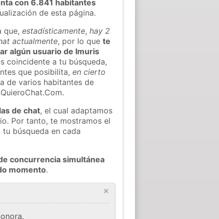
nta con 6.841 habitantes
tualización de esta página.
a que,
estadísticamente
,
hay 2
chat actualmente
, por lo que
te
rar algún usuario de Imuris
s coincidente a tu búsqueda,
ntes que posibilita,
en cierto
ea de varios habitantes de
e QuieroChat.Com.
las de chat
, el cual adaptamos
io. Por tanto, te mostramos el
a tu búsqueda en cada
de concurrencia simultánea
todo momento
.
×
Sonora.