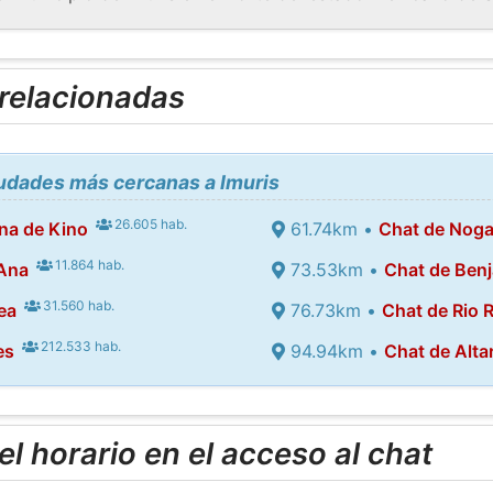
 relacionadas
iudades más cercanas a Imuris
26.605 hab.
na de Kino
61.74km •
Chat de Noga
11.864 hab.
 Ana
73.53km •
Chat de Benj
31.560 hab.
ea
76.73km •
Chat de Rio 
212.533 hab.
es
94.94km •
Chat de Alta
l horario en el acceso al chat