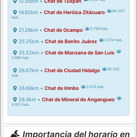
12.56km •
Chat de Tuxpan
84.307
14.62km •
Chat de Heróica Zitácuaro
hab.
3.799 hab.
21.28km •
Chat de Ocampo
3.074 hab.
25.25km •
Chat de Benito Juárez
25.52km •
Chat de Manzana de San Luis
2.996 hab.
60.542
26.67km •
Chat de Ciudad Hidalgo
hab.
3.019 hab.
26.89km •
Chat de Irimbo
28.4km •
Chat de Mineral de Angangueo
4.601 hab.
Importancia del horario en