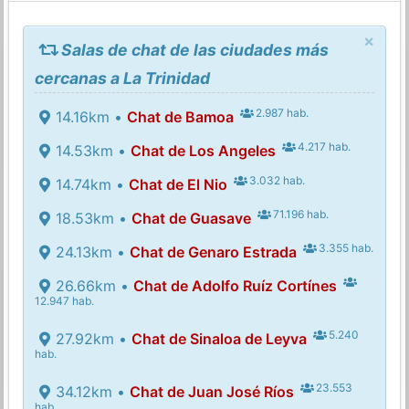
×
Salas de chat de las ciudades más
cercanas a La Trinidad
2.987 hab.
14.16km •
Chat de Bamoa
4.217 hab.
14.53km •
Chat de Los Angeles
3.032 hab.
14.74km •
Chat de El Nio
71.196 hab.
18.53km •
Chat de Guasave
3.355 hab.
24.13km •
Chat de Genaro Estrada
26.66km •
Chat de Adolfo Ruíz Cortínes
12.947 hab.
5.240
27.92km •
Chat de Sinaloa de Leyva
hab.
23.553
34.12km •
Chat de Juan José Ríos
hab.