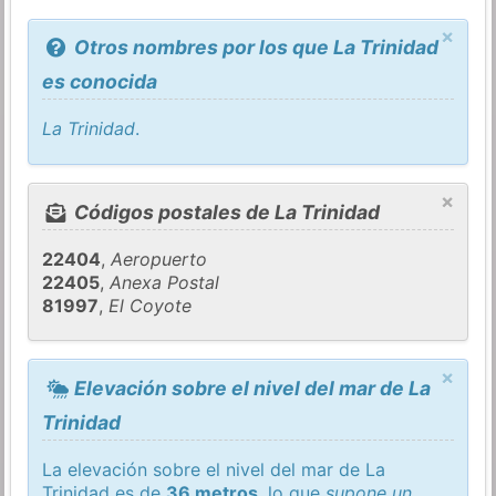
×
Otros nombres por los que La Trinidad
es conocida
La Trinidad
.
×
Códigos postales de La Trinidad
22404
,
Aeropuerto
22405
,
Anexa Postal
81997
,
El Coyote
×
Elevación sobre el nivel del mar de La
Trinidad
La elevación sobre el nivel del mar de La
Trinidad es de
36 metros
, lo que
supone un