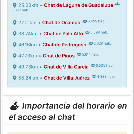
25.38km •
Chat de Laguna de Guadalupe
3.667 hab.
6.499 hab.
27.01km •
Chat de Ocampo
5.399 hab.
38.74km •
Chat de Palo Alto
2.629 hab.
46.16km •
Chat de Pedregoso
5.611 hab.
47.73km •
Chat de Pinos
6.535 hab.
49.73km •
Chat de Villa García
4.888 hab.
55.24km •
Chat de Villa Juárez
Importancia del horario en
el acceso al chat