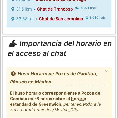
14.021 hab.
31.51km •
Chat de Trancoso
3.080 hab.
33.68km •
Chat de San Jerónimo
Importancia del horario en
el acceso al chat
×
Huso Horario de Pozos de Gamboa,
Pánuco en México
El huso horario correspondiente a Pozos de
Gamboa es -6 horas sobre el
horario
estándard de Greenwich
,
perteneciendo a la
zona horaria America/Mexico_City
.