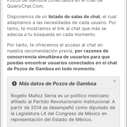
QuieroChat.Com.
Disponemos de un
listado de salas de chat
, el cual
adaptamos a las necesidades de cada usuario. Por
tanto, te mostramos el link al chat que más se
adecúa a tu búsqueda en cada momento.
Por tanto, te ofrecemos el acceso al chat en
nuestra recomendación previa,
por razones de
concurrencia simultánea de usuarios para que
puedas encontrar usuarios conectados en el chat
de Pozos de Gamboa en todo momento
.
×
Más datos de Pozos de Gamboa
Rogelio Muñoz Serna es un político mexicano
afiliado al Partido Revolucionario Institucional. A
partir de 2014 se desempeñó como diputado de
la Legislatura LX del Congreso de México en
representación del Estado de México.