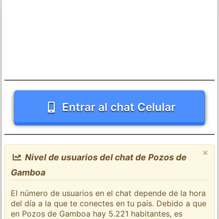
Entrar al chat Celular
×
Nivel de usuarios del chat de Pozos de
Gamboa
El número de usuarios en el chat depende de la hora
del día a la que te conectes en tu país. Debido a que
en Pozos de Gamboa hay 5.221 habitantes, es