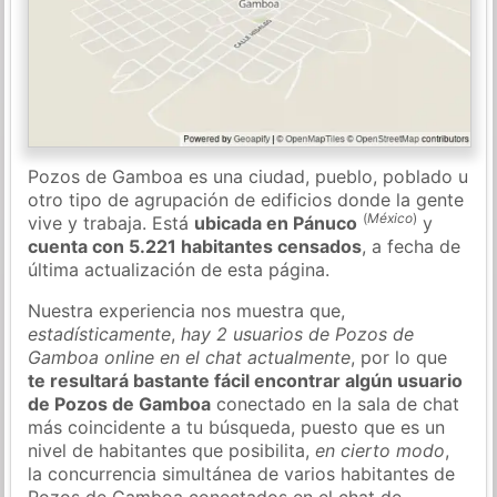
Pozos de Gamboa es una ciudad, pueblo, poblado u
otro tipo de agrupación de edificios donde la gente
(
México
)
vive y trabaja. Está
ubicada en Pánuco
y
cuenta con 5.221 habitantes censados
, a fecha de
última actualización de esta página.
Nuestra experiencia nos muestra que,
estadísticamente
,
hay 2 usuarios de Pozos de
Gamboa online en el chat actualmente
, por lo que
te resultará bastante fácil encontrar algún usuario
de Pozos de Gamboa
conectado en la sala de chat
más coincidente a tu búsqueda, puesto que es un
nivel de habitantes que posibilita,
en cierto modo
,
la concurrencia simultánea de varios habitantes de
Pozos de Gamboa conectados en el chat de